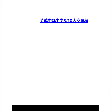
芙蓉中华中学8/10太空课程