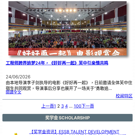
友
校
线
上
交
流
|
传
统
游
戏
连
结
跨
国
友
谊
工程师跨界追梦24年，《好好再一起》芙中引亲情共鸣
24/06/2026
由本地导演李子剑执导的电影《好好再一起》，日前邀请全体芙中住
宿生共同观赏，导演事后分享也展开了一场关于“勇敢追…
:
閱讀全文
工
校闻特区
程
师
跨
界
追
上一頁
1
2
3
4
…
100
下一頁
梦
2
4
年
，
《
奖学金 SCHOLARSHIP
好
好
再
一
起
》
【奖学金资讯】ESSB TALENT DEVELOPMENT
芙
中