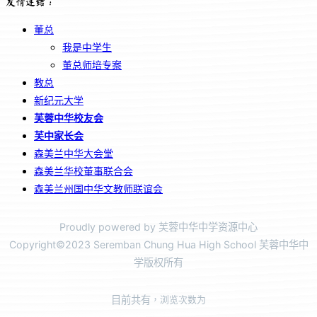
友情连结：
董总
我是中学生
董总师培专案
教总
新纪元大学
芙蓉中华校友会
芙中家长会
森美兰中华大会堂
森美兰华校董事联合会
森美兰州国中华文教师联谊会
Proudly powered by 芙蓉中华中学资源中心
Copyright©2023 Seremban Chung Hua High School 芙蓉中华中
学版权所有
目前共有
，浏览次数为