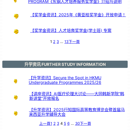
PROGRAM《东钢人才培养服务奖学金》介绍与说明
引
亲
情
共
鸣
【奖学金资讯】2025年《黄亚枝奖学金》开放申请！
【奖学金资讯】人才培育奖学金(学士班) 专案
1
2
3
…
13
下一頁
升学资讯 FURTHER STUDY INFORMATION
【升学资讯】Secure the Spot in HKMU
Undergraduate Programmes 2025/26
【讲座资讯】AI医疗伦理大讨论——大同韩新学院“韩
新讲堂”开放报名
【升学资讯】2025行知国际高等教育博览会暨首届马
来西亚升学辅导大会
上一頁
1
2
3
4
5
6
…
30
下一頁