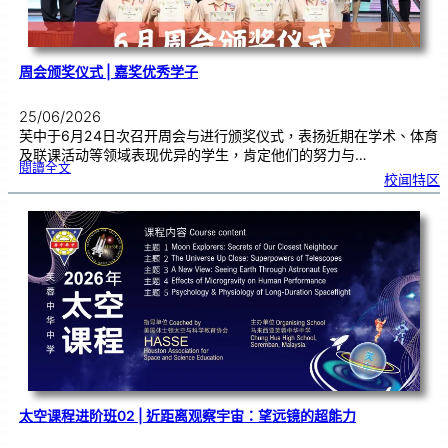
周会颁奖仪式 | 嘉奖优秀学子
25/06/2026
芙中于6月24日次召开周会与进行颁奖仪式，表扬近期在学术、体育
及联课活动等领域表现优异的学生，肯定他们的努力与…
:
閱讀全文
周
校闻特区
会
颁
奖
仪
式
|
嘉
奖
优
秀
学
子
太空课程进阶班02 | 近距离观察宇宙：望远镜的超能力