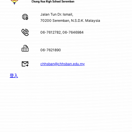
Jalan Tun Dr. Ismail,
70200 Seremban, N.S.D.K. Malaysia
06-7612782, 06-7646984
06-7621890
chhsban@chhsban.edu.my
登入