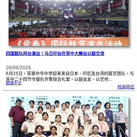
金
牌
！
四国鼓队同台演出！马日印台在芙中大舞台以鼓交流
26/06/2026
6月25日，芙蓉中华中学迎来来自日本、印尼及台湾的鼓艺团队，与
芙中二十四节令鼓队齐聚综合礼堂，以鼓会友、以艺传…
:
閱讀全文
四
校闻特区
国
鼓
队
同
台
演
出
！
马
日
印
台
在
芙
中
大
舞
台
以
鼓
交
流