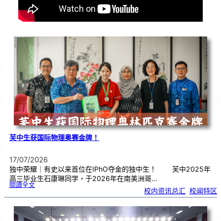
芙中生获国际物理奥赛金牌！
17/07/2026
独中荣耀｜有史以来首位在IPhO夺金的独中生！ 芙中2025年
高三毕业生石康琳同学，于2026年在南美洲哥…
:
閱讀全文
芙
校内资讯总汇
, 
校闻特区
中
生
获
国
际
物
理
奥
赛