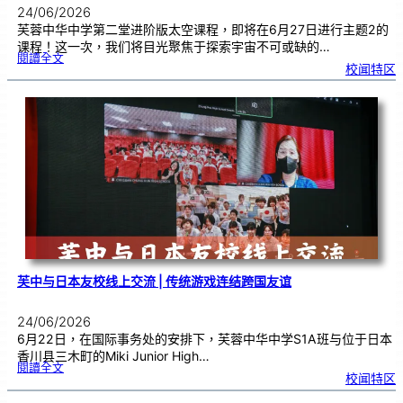
24/06/2026
芙蓉中华中学第二堂进阶版太空课程，即将在6月27日进行主题2的
课程！这一次，我们将目光聚焦于探索宇宙不可或缺的…
:
閱讀全文
太
校闻特区
空
课
程
进
阶
班
0
2
|
近
距
离
观
察
宇
宙
：
望
远
镜
的
超
能
力
芙中与日本友校线上交流 | 传统游戏连结跨国友谊
24/06/2026
6月22日，在国际事务处的安排下，芙蓉中华中学S1A班与位于日本
香川县三木町的Miki Junior High…
:
閱讀全文
芙
校闻特区
中
与
日
本