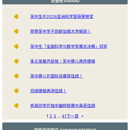
荣誉榜 AWARD
芙中生在2026亚洲科学营获荣誉奖
恭贺芙中学子到新加坡大学报到！
芙中生「全国科学与数学竞赛总决赛」冠军
多元发展齐绽放，芙中健儿再传捷报
芙中健儿在国际泳赛获佳绩！
羽球捷报再添佳绩！
恭喜同学在独中编程联赛中喜获佳绩
1
2
3
…
41
下一頁
»