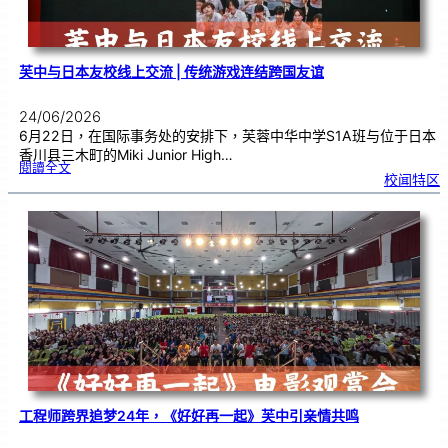
芙中与日本友校线上交流 | 传统游戏连结跨国友谊
24/06/2026
6月22日，在国际事务处的安排下，芙蓉中华中学S1A班与位于日本
香川县三木町的Miki Junior High…
:
閱讀全文
芙
校闻特区
中
与
日
本
友
校
线
上
交
流
|
传
统
游
戏
连
结
跨
国
友
谊
工程师跨界追梦24年，《好好再一起》芙中引亲情共鸣