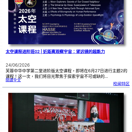
秀
学
子
太空课程进阶班02 | 近距离观察宇宙：望远镜的超能力
24/06/2026
芙蓉中华中学第二堂进阶版太空课程，即将在6月27日进行主题2的
课程！这一次，我们将目光聚焦于探索宇宙不可或缺的…
:
閱讀全文
太
校闻特区
空
课
程
进
阶
班
0
2
|
近
距
离
观
察
宇
宙
：
望
远
镜
的
超
能
力