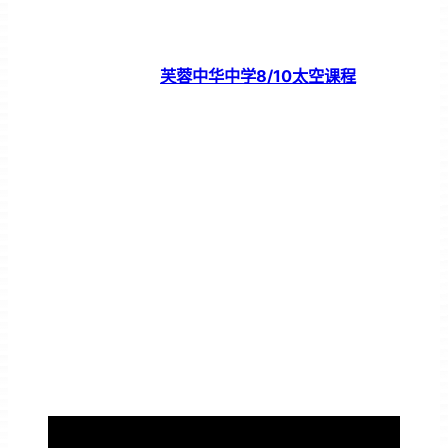
芙蓉中华中学8/10太空课程