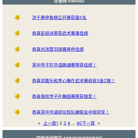
荣誉榜 AWARD
洪千惠甲象棋公开赛获第5名
恭喜彭丽诗荣获武术赛事佳绩
恭喜刘沛萱羽球赛再传佳绩
芙中学子在华语朗诵赛等获佳绩！
恭喜邓嘉乐和李心琳在武术赛收获3金2银！
恭喜我校学子在舞蹈赛荣获银奖！
恭喜芙中华语辩论校队蝉联全中辩冠军！
«
上一頁
1
2
3
4
…
40
下一頁
»