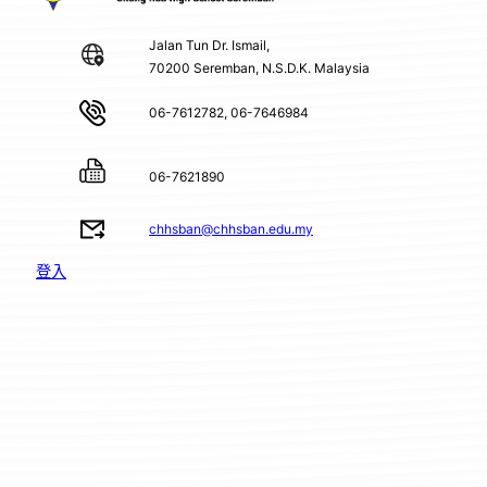
Jalan Tun Dr. Ismail,
70200 Seremban, N.S.D.K. Malaysia
06-7612782, 06-7646984
06-7621890
chhsban@chhsban.edu.my
登入