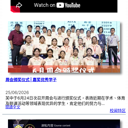
周会颁奖仪式 | 嘉奖优秀学子
25/06/2026
芙中于6月24日次召开周会与进行颁奖仪式，表扬近期在学术、体育
及联课活动等领域表现优异的学生，肯定他们的努力与…
:
閱讀全文
周
校闻特区
会
颁
奖
仪
式
|
嘉
奖
优