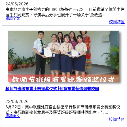
24/06/2026
由本地导演李子剑执导的电影《好好再一起》，日前邀请全体芙中住
宿生共同观赏，导演事后分享也展开了一场关于“勇敢追…
:
閱讀全文
工
校闻特区
程
师
跨
界
追
梦
2
4
年
，
《
好
好
再
一
起
》
芙
中
引
亲
情
共
鸣
教师节班级布置比赛颁奖仪式 |创意布置营造温馨校园
23/06/2026
6月22日，芙中联课处在自由讲堂举行教师节班级布置比赛颁奖仪
式，由行政副校长龙思岑及获奖班级班导师共同出席，与…
:
閱讀全文
教
校闻特区
师
节
班
级