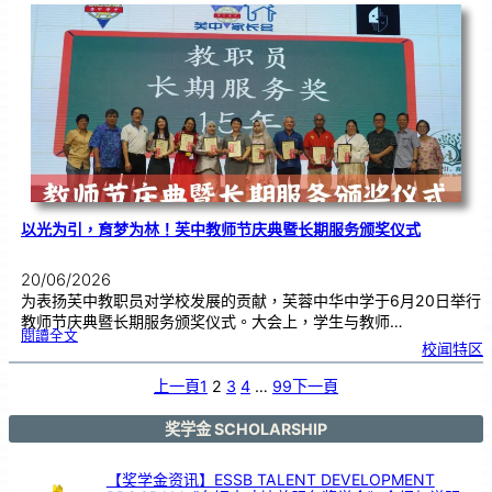
布
置
比
赛
颁
奖
仪
式
|
创
意
布
置
营
造
温
馨
校
园
以光为引，育梦为林！芙中教师节庆典暨长期服务颁奖仪式
20/06/2026
为表扬芙中教职员对学校发展的贡献，芙蓉中华中学于6月20日举行
教师节庆典暨长期服务颁奖仪式。大会上，学生与教师…
:
閱讀全文
以
校闻特区
光
为
引
，
育
上一頁
1
2
3
4
…
99
下一頁
梦
为
林
！
芙
中
奖学金 SCHOLARSHIP
教
师
节
庆
典
暨
【奖学金资讯】ESSB TALENT DEVELOPMENT
长
期