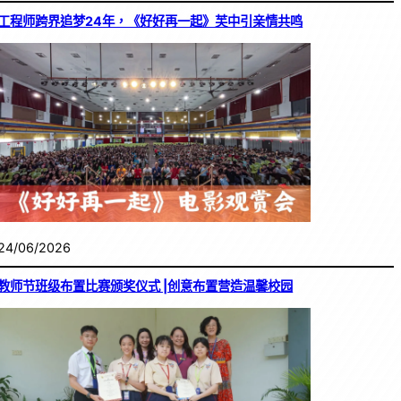
工程师跨界追梦24年，《好好再一起》芙中引亲情共鸣
24/06/2026
教师节班级布置比赛颁奖仪式 |创意布置营造温馨校园