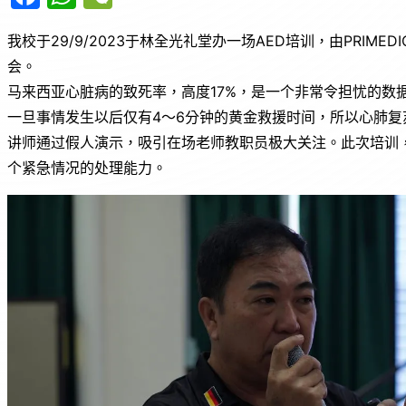
a
h
e
我校于29/9/2023于林全光礼堂办一场AED培训，由PRI
c
at
C
会。
e
s
h
马来西亚心脏病的致死率，高度17%，是一个非常令担忧的数
b
A
at
一旦事情发生以后仅有4～6分钟的黄金救援时间，所以心肺复苏
o
p
讲师通过假人演示，吸引在场老师教职员极大关注。此次培训
o
p
个紧急情况的处理能力。
k