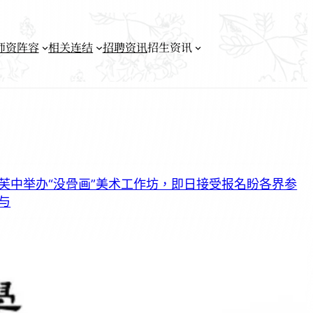
师资阵容
相关连结
招聘资讯
招生资讯
芙中举办“没骨画”美术工作坊，即日接受报名盼各界参
与