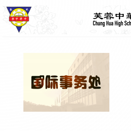
跳
至
主
要
內
容