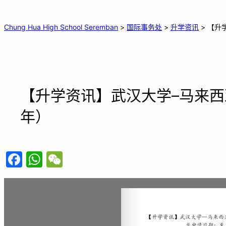
Chung Hua High School Seremban
>
国际事务处
>
升学资讯
>
【升
【升学资讯】武汉大学–马来西
年）
F
W
W
a
h
e
c
at
C
e
s
h
b
A
at