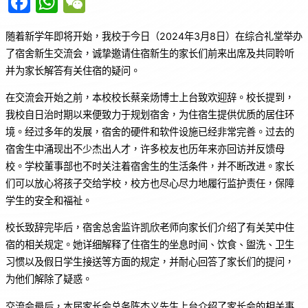
F
W
W
a
h
e
随着新学年即将开始，我校于今日（2024年3月8日）在综合礼堂举办
c
at
C
了宿舍新生交流会，诚挚邀请住宿新生的家长们前来出席及共同聆听
e
s
h
并为家长解答有关住宿的疑问。
b
A
at
在交流会开始之前，本校校长蔡亲炀博士上台致欢迎辞。校长提到，
o
p
我校自日治时期以来便致力于规划宿舍，为住宿生提供优质的居住环
o
p
境。经过多年的发展，宿舍的硬件和软件设施已经非常完善。过去的
k
宿舍生中涌现出不少杰出人才，许多校友也历年来亦回访并反馈母
校。学校董事部也不时关注着宿舍生的生活条件，并不断改进。家长
们可以放心将孩子交给学校，校方也尽心尽力地履行监护责任，保障
学生的安全和福祉。
校长致辞完毕后，宿舍总舍监许凯欣老师向家长们介绍了有关芙中住
宿的相关规定。她详细解释了住宿生的坐息时间、饮食、盥洗、卫生
习惯以及假日学生接送等方面的规定，并耐心回答了家长们的提问，
为他们解除了疑惑。
交流会最后，本届家长会总务陈杰义先生上台介绍了家长会的相关事