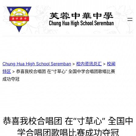
Chung Hua High School Seremban
>
校内资讯总汇
>
校闻
特区
>
恭喜我校合唱团 在“寸草心” 全国中学合唱团歌唱比赛
成功夺冠
恭喜我校合唱团 在“寸草心” 全国中
学合唱团歌唱比赛成功夺冠