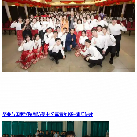
努鲁与国家学院到访芙中 分享青年领袖素质讲座